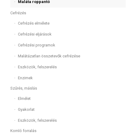
Maláta roppantó
Cefrézés
Cefrézés elmélete
Cefrézési eljárások
Cefrézési programok
Malátázatlan összetevők cefrézése
Eszközök, felszerelés
Enzimek
Szűrés, máslás
Elmélet
Gyakorlat
Eszközök, felszerelés
Komló forralás