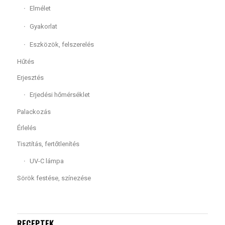
Elmélet
Gyakorlat
Eszközök, felszerelés
Hűtés
Erjesztés
Erjedési hőmérséklet
Palackozás
Érlelés
Tisztítás, fertőtlenítés
UV-C lámpa
Sörök festése, színezése
RECEPTEK