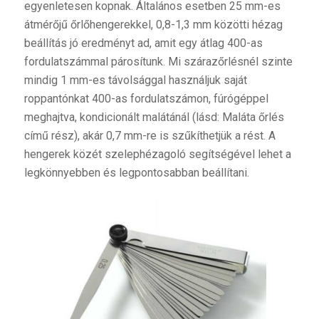
egyenletesen kopnak. Általános esetben 25 mm-es
átmérőjű őrlőhengerekkel, 0,8-1,3 mm közötti hézag
beállítás jó eredményt ad, amit egy átlag 400-as
fordulatszámmal párosítunk. Mi szárazőrlésnél szinte
mindig 1 mm-es távolsággal használjuk saját
roppantónkat 400-as fordulatszámon, fúrógéppel
meghajtva, kondicionált malátánál (lásd: Maláta őrlés
című rész), akár 0,7 mm-re is szűkíthetjük a rést. A
hengerek közét szelephézagoló segítségével lehet a
legkönnyebben és legpontosabban beállítani.