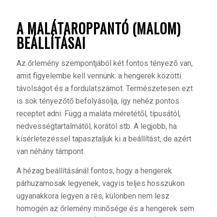
A MALÁTAROPPANTÓ (MALOM)
BEÁLLÍTÁSAI
A
z őrlemény szempontjából két fontos tényező van,
amit figyelembe kell vennünk: a hengerek közötti
távolságot és a fordulatszámot. Természetesen ezt
is sok tényezőtő befolyásolja, így nehéz pontos
receptet adni. Függ a maláta méretétől, típusától,
nedvességtartalmától, korától stb. A legjobb, ha
kísérletezéssel tapasztaljuk ki a beállítást, de azért
van néhány támpont.
A hézag beállításánál fontos, hogy a hengerek
párhuzamosak legyenek, vagyis teljes hosszukon
ugyanakkora legyen a rés, különben nem lesz
homogén az őrlemény minősége és a hengerek sem