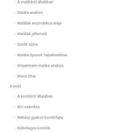
A malátáról általában
Maláta analízis
Maláták enzimatikus ereje
Maláták jellemzői
Sörök színe
Maláta típusok helyettesítése
Weyermann maláta analízis
Maris Otter
Komló
A komlóról általában
IBU számítás
Néhány gyakori komlófajta
Különleges komlók