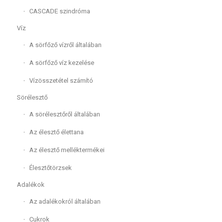
CASCADE szindróma
Víz
A sörfőző vízről általában
A sörfőző víz kezelése
Vízösszetétel számító
Sörélesztő
A sörélesztőről általában
Az élesztő élettana
Az élesztő melléktermékei
Élesztőtörzsek
Adalékok
Az adalékokról általában
Cukrok