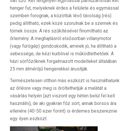
van szó. Két tengelyen egymással párhuzamosan két
henger fut, melyeknek érdes a felülete és egymással
szemben forognak, a közöttük lévő távolság (rés)
pedig állítható, ezek közé szorulnak be a szemek és
törnek össze. A rés szűkítésével finomítható az
őrlemény. A meghajtásról elsősorban villanymotor
(vagy fúrógép) gondoskodik, aminek jó, ha állítható a
sebessége, de kézi kurblival is működtethetőek. A
házi sörfőzőknek forgalmazott modelleket általában
25 mm átmérőjű hengerekkel árusítják.
Természetesen otthon más eszközt is használhatunk
az őrlésre vagy meg is őröltethetjük a malátát a
vásárlás helyén (azt viszont egy héten belül fel kell
használni), de aki gyakran főz sört, annak borsos ára
ellenére (40-50 ezer forint) is érdemes beszereznie
egy ilyen eszközt.