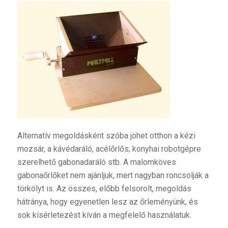
Alternatív megoldásként szóba jöhet otthon a kézi
mozsár, a kávédaráló, acélőrlős; konyhai robotgépre
szerelhető gabonadaráló stb. A malomköves
gabonaőrlőket nem ajánljuk, mert nagyban roncsolják a
törkölyt is. Az összes, előbb felsorolt, megoldás
hátránya, hogy egyenetlen lesz az őrleményünk, és
sok kísérletezést kíván a megfelelő használatuk.