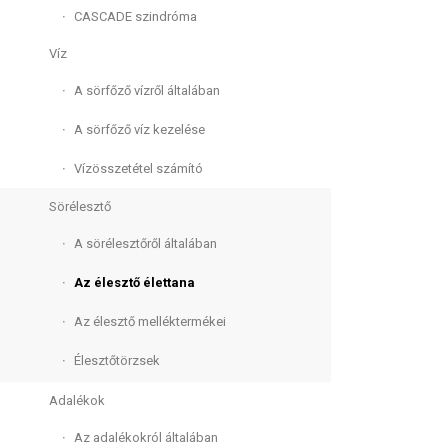
CASCADE szindróma
Víz
A sörfőző vízről általában
A sörfőző víz kezelése
Vízösszetétel számító
Sörélesztő
A sörélesztőről általában
Az élesztő élettana
Az élesztő melléktermékei
Élesztőtörzsek
Adalékok
Az adalékokról általában