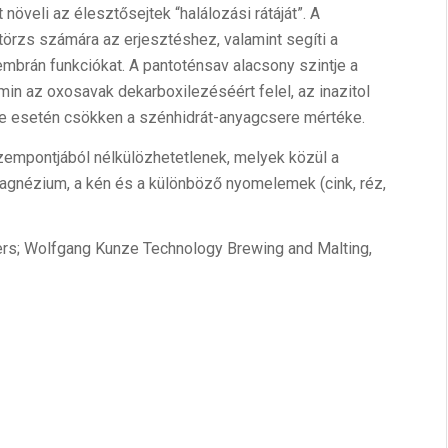
 növeli az élesztősejtek “halálozási rátáját”. A
örzs számára az erjesztéshez, valamint segíti a
membrán funkciókat. A pantoténsav alacsony szintje a
min az oxosavak dekarboxilezéséért felel, az inazitol
tje esetén csökken a szénhidrát-anyagcsere mértéke.
empontjából nélkülözhetetlenek, melyek közül a
 magnézium, a kén és a különböző nyomelemek (cink, réz,
ers; Wolfgang Kunze Technology Brewing and Malting,