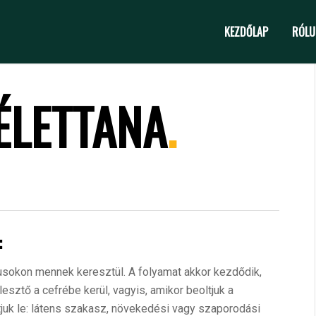
KEZDŐLAP
RÓLU
ÉLETTANA
.
:
usokon mennek keresztül. A folyamat akkor kezdődik,
 élesztő a cefrébe kerül, vagyis, amikor beoltjuk a
tjuk le: látens szakasz, növekedési vagy szaporodási