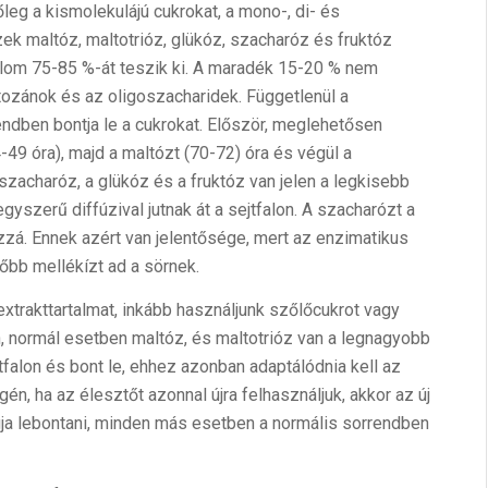
leg a kismolekulájú cukrokat, a mono-, di- és
zek maltóz, maltotrióz, glükóz, szacharóz és fruktóz
rtalom 75-85 %-át teszik ki. A maradék 15-20 % nem
entozánok és az oligoszacharidek. Függetlenül a
ndben bontja le a cukrokat. Először, meglehetősen
-49 óra), majd a maltózt (70-72) óra és végül a
a szacharóz, a glükóz és a fruktóz van jelen a legkisebb
yszerű diffúzival jutnak át a sejtfalon. A szacharózt a
zzá. Ennek azért van jelentősége, mert az enzimatikus
őbb mellékízt ad a sörnek.
extrakttartalmat, inkább használjunk szőlőcukrot vagy
n, normál esetben maltóz, és maltotrióz van a legnagyobb
tfalon és bont le, ehhez azonban adaptálódnia kell az
én, ha az élesztőt azonnal újra felhasználjuk, akkor az új
gja lebontani, minden más esetben a normális sorrendben