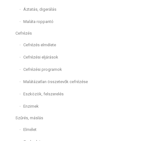
Áztatás, digerálás
Maláta roppantó
Cefrézés
Cefrézés elmélete
Cefrézési eljárások
Cefrézési programok
Malátázatlan összetevők cefrézése
Eszközök, felszerelés
Enzimek
Szűrés, máslás
Elmélet