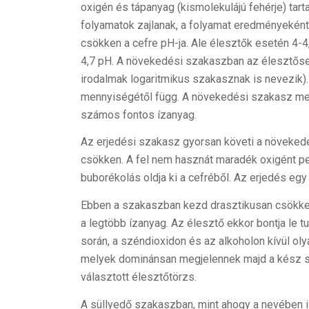
oxigén és tápanyag (kismolekulájú fehérje) ta
folyamatok zajlanak, a folyamat eredményeké
csökken a cefre pH-ja. Ale élesztők esetén 4-4,
4,7 pH. A növekedési szakaszban az élesztőse
irodalmak logaritmikus szakasznak is nevezik
mennyiségétől függ. A növekedési szakasz mell
számos fontos ízanyag.
Az erjedési szakasz gyorsan követi a növekedés
csökken. A fel nem hasznát maradék oxigént pe
buborékolás oldja ki a cefréből. Az erjedés egy
Ebben a szakaszban kezd drasztikusan csökkenni
a legtöbb ízanyag. Az élesztő ekkor bontja le t
során, a széndioxidon és az alkoholon kívül ol
melyek dominánsan megjelennek majd a kész s
választott élesztőtörzs.
A süllyedő szakaszban, mint ahogy a nevében is