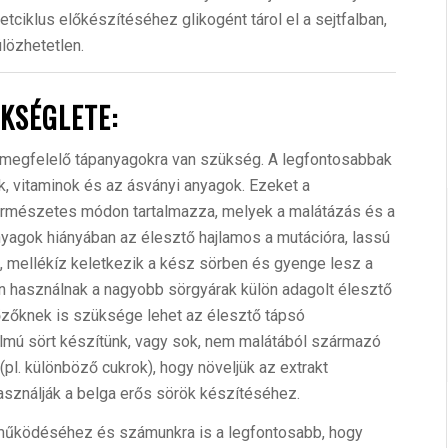
letciklus előkészítéséhez glikogént tárol el a sejtfalban,
lözhetetlen.
KSÉGLETE:
egfelelő tápanyagokra van szükség. A legfontosabbak
k, vitaminok és az ásványi anyagok. Ezeket a
természetes módon tartalmazza, melyek a malátázás és a
yagok hiányában az élesztő hajlamos a mutációra, lassú
ll, mellékíz keletkezik a kész sörben és gyenge lesz a
an használnak a nagyobb sörgyárak külön adagolt élesztő
őzőknek is szüksége lehet az élesztő tápsó
almú sört készítünk, vagy sok, nem malátából származó
pl. különböző cukrok), hogy növeljük az extrakt
asználják a belga erős sörök készítéséhez.
 működéséhez és számunkra is a legfontosabb, hogy