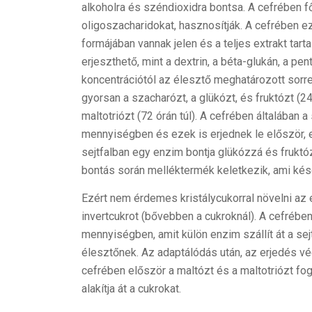
alkoholra és széndioxidra bontsa. A cefrében fő
oligoszacharidokat, hasznosítják. A cefrében e
formájában vannak jelen és a teljes extrakt ta
erjeszthető, mint a dextrin, a béta-glukán, a p
koncentrációtól az élesztő meghatározott sorre
gyorsan a szacharózt, a glükózt, és fruktózt (24
maltotriózt (72 órán túl). A cefrében általában 
mennyiségben és ezek is erjednek le először, eg
sejtfalban egy enzim bontja glükózzá és fruktó
bontás során melléktermék keletkezik, ami kés
Ezért nem érdemes kristálycukorral növelni az 
invertcukrot (bővebben a cukroknál). A cefrébe
mennyiségben, amit külön enzim szállít át a sej
élesztőnek. Az adaptálódás után, az erjedés vég
cefrében először a maltózt és a maltotriózt fo
alakítja át a cukrokat.