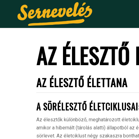
AZ ÉLESZTŐ 
AZ ÉLESZTŐ ÉLETTANA
A SÖRÉLESZTŐ ÉLETCIKLUSAI
Az élesztők különböző, meghatározott életcikl
amikor a hibernált (tárolás alatti) állapotból az
sörlevet. Az életciklust négy szakaszra bontha