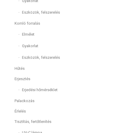
Gyakorlat
Eszközök, felszerelés
Komló forralás
Elmélet
Gyakorlat
Eszközök, felszerelés
Hűtés
Erjesztés
Erjedési hőmérséklet
Palackozás
Érlelés
Tisztítás, fertőtlenítés
UV-C lámpa