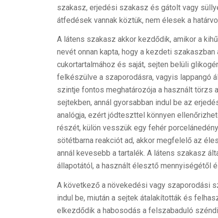
szakasz, erjedési szakasz és gátolt vagy sül
átfedések vannak köztük, nem élesek a határvon
A látens szakasz akkor kezdődik, amikor a kihűl
nevét onnan kapta, hogy a kezdeti szakaszban
cukortartalmához és saját, sejten belüli glikogén
felkészülve a szaporodásra, vagyis lappangó á
szintje fontos meghatározója a használt törzs a
sejtekben, annál gyorsabban indul be az erjedés
analógja, ezért jódteszttel könnyen ellenőrizhe
részét, külön vesszük egy fehér porcelánedény
sötétbarna reakciót ad, akkor megfelelő az éle
annál kevesebb a tartalék. A látens szakasz álta
állapotától, a használt élesztő mennyiségétől 
A következő a növekedési vagy szaporodási sza
indul be, miután a sejtek átalakították és felhasz
elkezdődik a habosodás a felszabaduló széndio