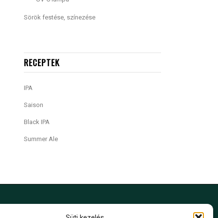
Sörök festése, színezése
RECEPTEK
IPA
Saison
Black IPA
Summer Ale
Süti kezelés