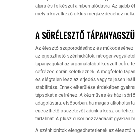
aljára és felkészül a hibernálódásra. Az újabb é
mely a következő ciklus megkezdéséhez nélkü
A SÖRÉLESZTŐ TÁPANYAGSZÜ
Az élesztő szaporodásához és működéséhez m
az erjeszthető szénhidrátok, nitrogénvegyülete
tápanyagokat az árpamalátából készült cefre 
cefrézés során keletkeznek. A megfelelő tápan
és elégtelen lesz az erjedés vagy teljesen leá
stabilitása. Ennek elkerülése érdekében gyakr
tápsókat a cefréhez. A kézműves és házi sörf
adagolására, elsősorban, ha magas alkoholtart
erjeszthető összetevőt adunk a kész sörléhez (
tartalmat. A plusz cukor hozzáadását gyakran h
A szénhidrátok elengedhetetlenek az élesztő