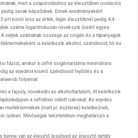
rtalmának, mert a szaporodáshoz az élesztőben oxidációs
nt pedig savak képződnek. Ennek eredményeként
5 pH körüli lesz az érték, láger élesztőknél pedig 4,4-
jtek száma logaritmikusan növekszik (ezért egyes
). A sejtek számának összege az oxigén és a tápanyagok
éktermékeként is keletkezik alkohol, széndioxid, hő és
i fázist, amikor a cefre oxigéntartalma minimálisra
dig az erjedést kísérő széndioxid fejlődés és a
 anaerob folyamat.
 a fajsúly, növekedni az alkoholtartalom, itt keletkezik
ulajdonképpen a cefrében oldott cukrokat. Az erjedés
yan melléktermékek (mint pl. észterek) keletkeznek,
ör ízében. Minőségük tekintetében meghatározó a
 benne van az élesztő lesüllyed az erjesztő tartály