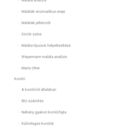
Maláta analízis
Maláták enzimatikus ereje
Maláták jellemzői
Sörök színe
Maláta típusok helyettesítése
Weyermann maláta analízis
Maris Otter
Komló
A komlóról általában
IBU számítás
Néhány gyakori komlófajta
Különleges komlók