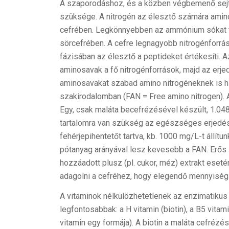
A szaporodáshoz, és a közben végbemenő sejta
szüksége. A nitrogén az élesztő számára amin
cefrében. Legkönnyebben az ammónium sókat tu
sörcefrében. A cefre legnagyobb nitrogénforrá
fázisában az élesztő a peptideket értékesíti. 
aminosavak a fő nitrogénforrások, majd az erj
aminosavakat szabad amino nitrogéneknek is hív
szakirodalomban (FAN = Free amino nitrogen). A
Egy, csak maláta becefrézésével készült, 1.0
tartalomra van szükség az egészséges erjedésh
fehérjepihentetőt tartva, kb. 1000 mg/L-t állít
pótanyag arányával lesz kevesebb a FAN. Erős
hozzáadott plusz (pl. cukor, méz) extrakt eset
adagolni a cefréhez, hogy elegendő mennyiségű
A vitaminok nélkülözhetetlenek az enzimatiku
legfontosabbak: a H vitamin (biotin), a B5 vitami
vitamin egy formája). A biotin a maláta cefrézé