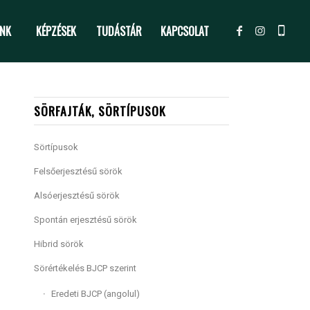
NK
KÉPZÉSEK
TUDÁSTÁR
KAPCSOLAT
SÖRFAJTÁK, SÖRTÍPUSOK
Sörtípusok
Felsőerjesztésű sörök
Alsóerjesztésű sörök
Spontán erjesztésű sörök
Hibrid sörök
Sörértékelés BJCP szerint
Eredeti BJCP (angolul)