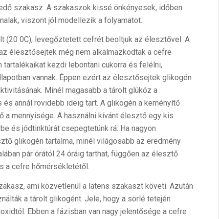
lyedő szakasz. A szakaszok kissé önkényesek, időben
alak, viszont jól modellezik a folyamatot.
t (20 0C), levegőztetett cefrét beoltjuk az élesztővel. A
 az élesztősejtek még nem alkalmazkodtak a cefre
 tartalékaikat kezdi lebontani cukorra és felélni,
llapotban vannak. Éppen ezért az élesztősejtek glikogén
ktivitásának. Minél magasabb a tárolt glükóz a
 és annál rövidebb ideig tart. A glikogén a keményítő
tő a mennyisége. A használni kívánt élesztő egy kis
be és jódtinktúrát csepegtetünk rá. Ha nagyon
sztő glikogén tartalma, minél világosabb az eredmény
lában pár órától 24 óráig tarthat, függően az élesztő
és a cefre hőmérsékletétől.
kasz, ami közvetlenül a latens szakaszt követi. Azután
nálták a tárolt glikogént. Jele, hogy a sörlé tetején
xidtól. Ebben a fázisban van nagy jelentősége a cefre