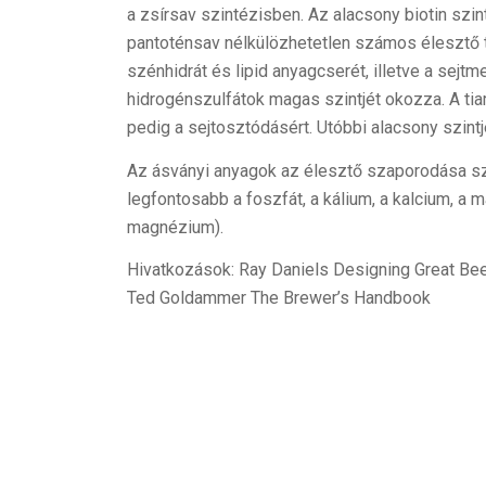
a zsírsav szintézisben. Az alacsony biotin szint
pantoténsav nélkülözhetetlen számos élesztő t
szénhidrát és lipid anyagcserét, illetve a sejt
hidrogénszulfátok magas szintjét okozza. A tia
pedig a sejtosztódásért. Utóbbi alacsony szin
Az ásványi anyagok az élesztő szaporodása sz
legfontosabb a foszfát, a kálium, a kalcium, a
magnézium).
Hivatkozások: Ray Daniels Designing Great Be
Ted Goldammer The Brewer’s Handbook