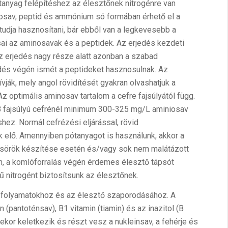
nyag felépítéshez az élesztőnek nitrogénre van
osav, peptid és ammónium só formában érhető el a
dja hasznosítani, bár ebből van a legkevesebb a
sai az aminosavak és a peptidek. Az erjedés kezdeti
Az erjedés nagy része alatt azonban a szabad
edés végén ismét a peptideket hasznosulnak. Az
ják, mely angol rövidítését gyakran olvashatjuk a
z optimális aminosav tartalom a cefre fajsúlyától függ.
48 fajsúlyú cefrénél minimum 300-325 mg/L aminiosav
ez. Normál cefrézési eljárással, rövid
unk elő. Amennyiben pótanyagot is használunk, akkor a
 sörök készítése esetén és/vagy sok nem malátázott
én, a komlóforralás végén érdemes élesztő tápsót
 nitrogént biztosítsunk az élesztőnek.
s folyamatokhoz és az élesztő szaporodásához. A
n (pantoténsav), B1 vitamin (tiamin) és az inazitol (B
sekor keletkezik és részt vesz a nukleinsav, a fehérje és