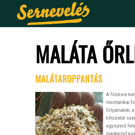
MALÁTA ŐRL
MALÁTAROPPANTÁS
A
főzésre ker
mechanikai fo
folyamatok, a
kihozatal sze
egyszerű fela
magbelső kül