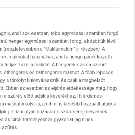
végzik, ahol sok esetben, több egymással szemben forgó
lületű henger egymással szemben forog, a közöttük lévő
 (részletesebben a “Malátamalom” c. részben). A
eres malmokat használnak, ahol a hengerpárok közötti
a tudják zúzni a malátát. A hengerek száma szerint
, öthengeres és hathengeres malmot. A több lépcsős
ogy a törkölyt különválasszák és csak a magbelsőt
ött. Ebben az esetben az eljárás érdekessége még, hogy
én a szűrés előtt adják a keverékhez. Itt érdemes
ni malátatörkölyt is, amit mi is később hozzáadhatunk a
lják például olyan búzasörök szűrésére, melyeknek
es és cirok terményeknek gyakorlatilag nincs
a szűrés.