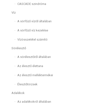
CASCADE szindróma
Víz
A sörfőző vízről általában
A sörfőző víz kezelése
Vízösszetétel számító
Sörélesztő
A sörélesztőről általában
Az élesztő élettana
Az élesztő melléktermékei
Élesztőtörzsek
Adalékok
Az adalékokról általában