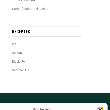
Sörök festése, színezése
RECEPTEK
IPA
Saison
Black IPA
Summer Ale
Süti kezelés