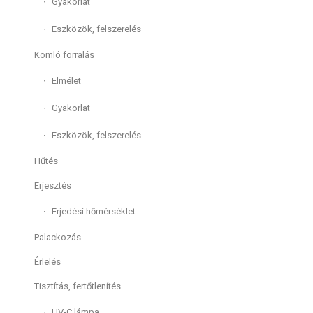
Gyakorlat
Eszközök, felszerelés
Komló forralás
Elmélet
Gyakorlat
Eszközök, felszerelés
Hűtés
Erjesztés
Erjedési hőmérséklet
Palackozás
Érlelés
Tisztítás, fertőtlenítés
UV-C lámpa