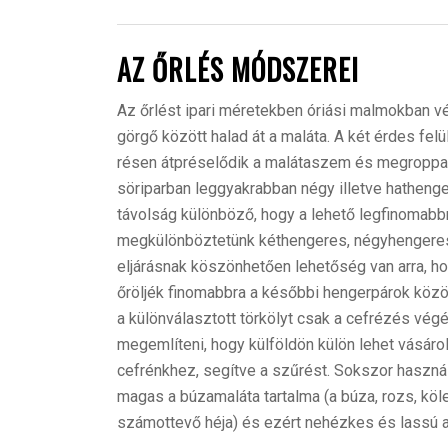
AZ ŐRLÉS MÓDSZEREI
A
z őrlést ipari méretekben óriási malmokban 
görgő között halad át a maláta. A két érdes fe
résen átpréselődik a malátaszem és megroppan
söriparban leggyakrabban négy illetve hatheng
távolság különböző, hogy a lehető legfinomabbr
megkülönböztetünk kéthengeres, négyhengeres
eljárásnak köszönhetően lehetőség van arra, h
őröljék finomabbra a későbbi hengerpárok köz
a különválasztott törkölyt csak a cefrézés vég
megemlíteni, hogy külföldön külön lehet vásárol
cefrénkhez, segítve a szűrést. Sokszor haszná
magas a búzamaláta tartalma (a búza, rozs, köl
számottevő héja) és ezért nehézkes és lassú 