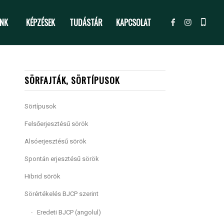
NK
KÉPZÉSEK
TUDÁSTÁR
KAPCSOLAT
SÖRFAJTÁK, SÖRTÍPUSOK
Sörtípusok
Felsőerjesztésű sörök
Alsóerjesztésű sörök
Spontán erjesztésű sörök
Hibrid sörök
Sörértékelés BJCP szerint
Eredeti BJCP (angolul)