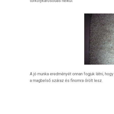
törkölykárosodás nélkül.
A jó munka eredményét onnan fogjuk látni, hogy
a magbelső száraz és finomra őrölt lesz.