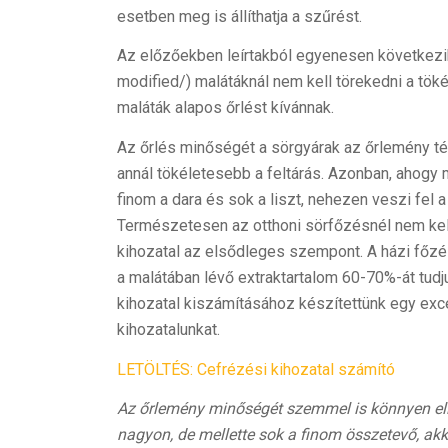
esetben meg is állíthatja a szűrést.
Az előzőekben leírtakból egyenesen következik,
modified/) malátáknál nem kell törekedni a tök
maláták alapos őrlést kívánnak.
Az őrlés minőségét a sörgyárak az őrlemény tér
annál tökéletesebb a feltárás. Azonban, ahogy m
finom a dara és sok a liszt, nehezen veszi fel 
Természetesen az otthoni sörfőzésnél nem kell
kihozatal az elsődleges szempont. A házi főzé
a malátában lévő extraktartalom 60-70%-át tudju
kihozatal kiszámításához készítettünk egy exce
kihozatalunkat.
LETÖLTÉS: Cefrézési kihozatal számító
Az őrlemény minőségét szemmel is könnyen elle
nagyon, de mellette sok a finom összetevő, akk