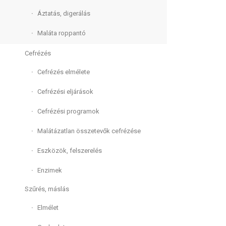
Áztatás, digerálás
Maláta roppantó
Cefrézés
Cefrézés elmélete
Cefrézési eljárások
Cefrézési programok
Malátázatlan összetevők cefrézése
Eszközök, felszerelés
Enzimek
Szűrés, máslás
Elmélet