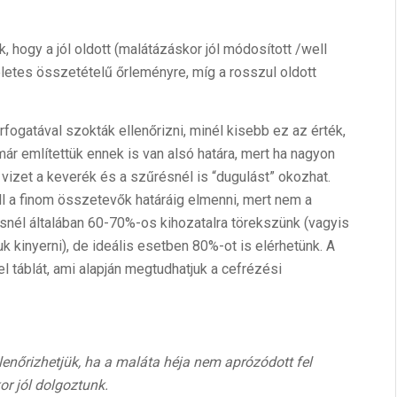
 hogy a jól oldott (malátázáskor jól módosított /well
életes összetételű őrleményre, míg a rosszul oldott
fogatával szokták ellenőrizni, minél kisebb ez az érték,
ár említettük ennek is van alsó határa, mert ha nagyon
a vizet a keverék és a szűrésnél is “dugulást” okozhat.
 a finom összetevők határáig elmenni, mert nem a
snél általában 60-70%-os kihozatalra törekszünk (vagyis
k kinyerni), de ideális esetben 80%-ot is elérhetünk. A
l táblát, ami alapján megtudhatjuk a cefrézési
nőrizhetjük, ha a maláta héja nem aprózódott fel
or jól dolgoztunk.