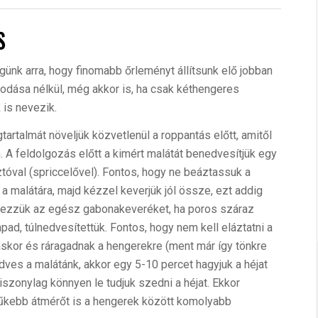
S
ünk arra, hogy finomabb őrleményt állítsunk elő jobban
odása nélkül, még akkor is, ha csak kéthengeres
 is nevezik.
artalmát növeljük közvetlenül a roppantás előtt, amitől
. A feldolgozás előtt a kimért malátát benedvesítjük egy
ztóval (spriccelővel). Fontos, hogy ne beáztassuk a
a malátára, majd kézzel keverjük jól össze, ezt addig
érezzük az egész gabonakeveréket, ha poros száraz
ad, túlnedvesítettük. Fontos, hogy nem kell eláztatni a
skor és ráragadnak a hengerekre (ment már így tönkre
ves a malátánk, akkor egy 5-10 percet hagyjuk a héjat
 viszonylag könnyen le tudjuk szedni a héjat. Ekkor
zűkebb átmérőt is a hengerek között komolyabb