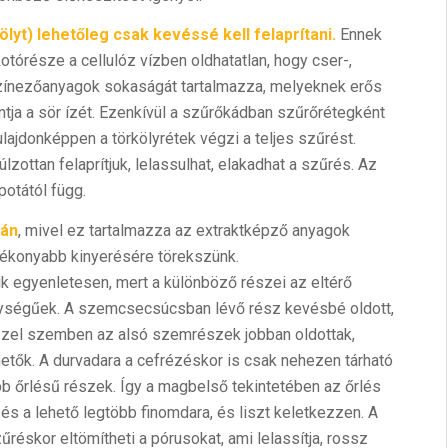
ölyt) lehetőleg csak kevéssé kell felaprítani.
Ennek
kotórésze a cellulóz vízben oldhatatlan, hogy cser-,
zínezőanyagok sokaságát tartalmazza, melyeknek erős
ntja a sör ízét. Ezenkívül a szűrőkádban szűrőrétegként
lajdonképpen a törkölyrétek végzi a teljes szűrést.
lzottan felaprítjuk, lelassulhat, elakadhat a szűrés. Az
otától függ.
ván
, mivel ez tartalmazza az extraktképző anyagok
tékonyabb kinyerésére törekszünk.
 egyenletesen, mert a különböző részei az eltérő
nységűek. A szemcsecsúcsban lévő rész kevésbé oldott,
Ezzel szemben az alsó szemrészek jobban oldottak,
hetők. A durvadara a cefrézéskor is csak nehezen tárható
abb őrlésű részek. Így a magbelső tekintetében az őrlés
és a lehető legtöbb finomdara, és liszt keletkezzen. A
zűréskor eltömítheti a pórusokat, ami lelassítja, rossz