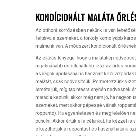
KONDÍCIONÁLT MALÁTA ŐRLÉ
A
z otthoni sörfőzésben nekünk is van lehetőség
feltárva a szemeket, a törköly komolyabb káros
malmunk van. A módszert kondicionált őrlésnek
Az eljárás lényege, hogy a malátahéj nedvességt
rugalmasabb és ellenállóbb lesz az őrlés során
a virágok ápolásánál is használt kézi vízporlas
malátát, csak nedvesítsük. Permetezzünk vizet 
ismételjük, míg tapintásra enyhén nedvesnek 
marad a kezünk, akkor még nem jó, ha nagyon tap
szemeket, mert akkor pépessé válnak roppantá
roppantó). Ha egyenletesen és megfelelően ned
puhulni. Akkor értük el a célunkat, ha kézzel is
elkezdhetjük a roppantást és használhatunk s