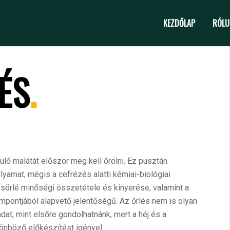
KEZDŐLAP
RÓLU
ÉS
.
ülő malátát először meg kell őrölni. Ez pusztán
lyamat, mégis a cefrézés alatti kémiai-biológiai
 sörlé minőségi összetétele és kinyerése, valamint a
mpontjából alapvető jelentőségű. Az őrlés nem is olyan
dat, mint elsőre gondolhatnánk, mert a héj és a
önböző előkészítést igényel.