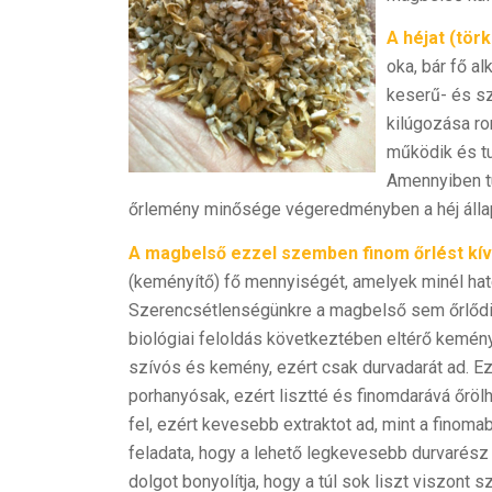
A héjat (törk
oka, bár fő al
keserű- és s
kilúgozása ro
működik és tu
Amennyiben tú
őrlemény minősége végeredményben a héj állap
A magbelső ezzel szemben finom őrlést kí
(keményítő) fő mennyiségét, amelyek minél ha
Szerencsétlenségünkre a magbelső sem őrlődik
biológiai feloldás következtében eltérő kemé
szívós és kemény, ezért csak durvadarát ad. 
porhanyósak, ezért lisztté és finomdarává őröl
fel, ezért kevesebb extraktot ad, mint a finom
feladata, hogy a lehető legkevesebb durvarész 
dolgot bonyolítja, hogy a túl sok liszt viszont s