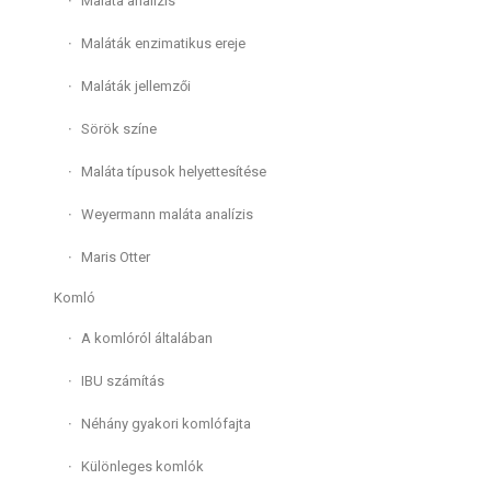
Maláta analízis
Maláták enzimatikus ereje
Maláták jellemzői
Sörök színe
Maláta típusok helyettesítése
Weyermann maláta analízis
Maris Otter
Komló
A komlóról általában
IBU számítás
Néhány gyakori komlófajta
Különleges komlók