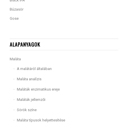
Black IPA
Búzasör
Gose
ALAPANYAGOK
Maláta
A malátáról általában
Maláta analízis
Maláták enzimatikus ereje
Maláták jellemzői
Sörök színe
Maláta típusok helyettesítése