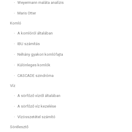
Weyermann maláta analízis
Maris Otter
Komló
A komlóról általában
IBU számítás
Néhány gyakori komlófajta
Különleges komlók
CASCADE szindróma
Víz
A sörfőző vízről általában
A sörfőző víz kezelése
Vízösszetétel számító
Sörélesztő