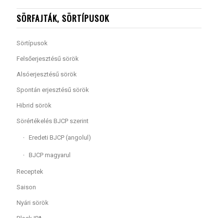
SÖRFAJTÁK, SÖRTÍPUSOK
Sörtípusok
Felsőerjesztésű sörök
Alsóerjesztésű sörök
Spontán erjesztésű sörök
Hibrid sörök
Sörértékelés BJCP szerint
Eredeti BJCP (angolul)
BJCP magyarul
Receptek
Saison
Nyári sörök