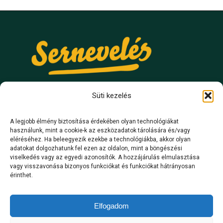
Süti kezelés
A legjobb élmény biztosítása érdekében olyan technológiákat
használunk, mint a cookie-k az eszközadatok tárolására és/vagy
ELÉRHETŐSÉGEK
eléréséhez. Ha beleegyezik ezekbe a technológiákba, akkor olyan
adatokat dolgozhatunk fel ezen az oldalon, mint a böngészési
viselkedés vagy az egyedi azonosítók. A hozzájárulás elmulasztása
hello@serneveles.hu
vagy visszavonása bizonyos funkciókat és funkciókat hátrányosan
érinthet.
+36 30 599 6427
hétfő-péntek: 09:00-18:00
Elfogadom