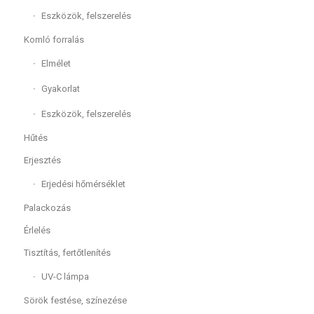
Eszközök, felszerelés
Komló forralás
Elmélet
Gyakorlat
Eszközök, felszerelés
Hűtés
Erjesztés
Erjedési hőmérséklet
Palackozás
Érlelés
Tisztítás, fertőtlenítés
UV-C lámpa
Sörök festése, színezése