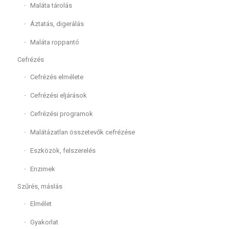
Maláta tárolás
Áztatás, digerálás
Maláta roppantó
Cefrézés
Cefrézés elmélete
Cefrézési eljárások
Cefrézési programok
Malátázatlan összetevők cefrézése
Eszközök, felszerelés
Enzimek
Szűrés, máslás
Elmélet
Gyakorlat