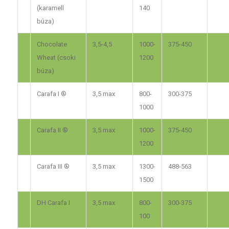
(karamell
140
búza)
Chocolate
3,5-4,5
1000-
375-450
Wheat (csoki
1200
búza)
Carafa I ®
3,5 max
800-
300-375
1000
Carafa II ®
3,5 max
1000-
375-450
1200
Carafa III ®
3,5 max
1300-
488-563
1500
DH Carafa I
3,5 max
800-
300-375
100