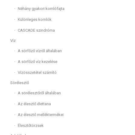
Néhány gyakori komlófajta
Különleges komlók
CASCADE szindróma
Víz
A sörfőző vízről általában
A sörfőző víz kezelése
Vízösszetétel számító
Sörélesztő
A sörélesztőről általában
Az élesztő élettana
Az élesztő melléktermékei
Élesztőtörzsek