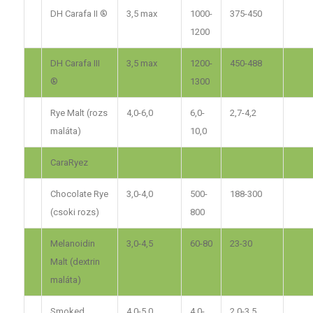
DH Carafa II ®
3,5 max
1000-
375-450
1200
DH Carafa III
3,5 max
1200-
450-488
®
1300
Rye Malt (rozs
4,0-6,0
6,0-
2,7-4,2
maláta)
10,0
CaraRyez
Chocolate Rye
3,0-4,0
500-
188-300
(csoki rozs)
800
Melanoidin
3,0-4,5
60-80
23-30
Malt (dextrin
maláta)
Smoked
4,0-5,0
4,0-
2,0-3,5