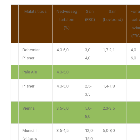
Maláta típus
Nedvesség
Szín
Szín
Forra
tartalom
(EBC)
(Lovibond)
cefr
(%)
szín
(EBC
Bohemian
4,0-5,0
3,0-
1,7-2,1
4,0-
Pilsner
4,0
6,0
Pale Ale
4,0-5,0
Pilsner
4,0-5,0
2,5-
1,4-1,8
3,5
Vienna
3,5-5,0
5,0-
2,3-3,5
8,0
Munich I.
3,5-4,5
12,0-
5,0-8,0
(világos
15,0