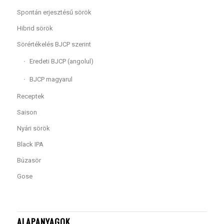
Spontán erjesztésű sörök
Hibrid sörök
Sörértékelés BJCP szerint
Eredeti BJCP (angolul)
BJCP magyarul
Receptek
Saison
Nyári sörök
Black IPA
Búzasör
Gose
ALAPANYAGOK