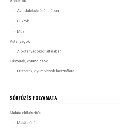
Adalékok
Az adalékokról általában
Cukrok
Méz
Pótanyagok
A pótanyagokról általában
Fűszerek, gyümölcsök
Fűszerek, gyümölcsök használata
SŐRFŐZÉS FOLYAMATA
Maláta előkészítés
Maláta őrlés