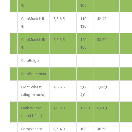
®
100
CaraMunich II
5,5-6,5
110-
42-49
®
130
CaraMunich III
5,5-6,5
140-
53-60
®
160
CaraBelge
CaraBohemian
Light Wheat
4,5-5,5
2,0-
1,0-2,0
(világos búza)
4,0
Dark Wheat
4,0-5,0
15-20
6,0-8,0
(sötét búza)
CaraWheatz
3,5-4,0
100-
38-53