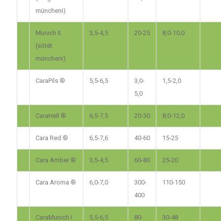
müncheni)
Munich II.
3,5-4,5
20-25
8,0-10,0
(sötét
müncheni)
CaraPils ®
5,5-6,5
3,0-
1,5-2,0
5,0
CaraHell ®
6,5-7,5
20-30
8,0-12,0
Cara Red ®
6,5-7,6
40-60
15-25
Cara Amber ®
3,5-4,5
60-80
25-20
Cara Aroma ®
6,0-7,0
300-
110-150
400
CaraMunich I
5,5-6,5
80-
30-48