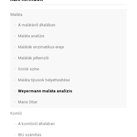
Maláta
A malátáról általában
Maláta analízis
Maláták enzimatikus ereje
Maláták jellemzői
Sörök színe
Maláta típusok helyettesítése
Weyermann maláta analízis
Maris Otter
Komló
A komlóról általában
IBU számítás