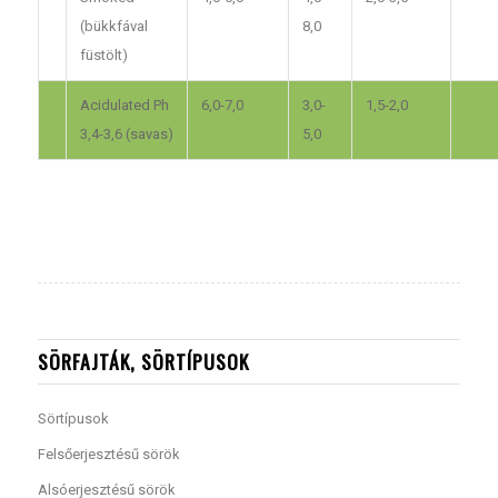
(bükkfával
8,0
füstölt)
Acidulated Ph
6,0-7,0
3,0-
1,5-2,0
3,4-3,6 (savas)
5,0
SÖRFAJTÁK, SÖRTÍPUSOK
Sörtípusok
Felsőerjesztésű sörök
Alsóerjesztésű sörök