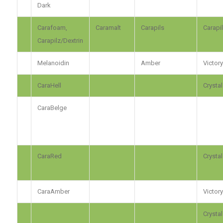
Dark
Carafoam,
Caramalt
Carapils
Carapil
Carapilz/Dextrin
Melanoidin
Amber
Victory
CaraHell
Crystal
CaraBelge
CaraRed
Crystal
CaraAmber
Victory
Crystal