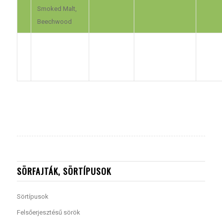
Smoked Malt,
Beechwood
SÖRFAJTÁK, SÖRTÍPUSOK
Sörtípusok
Felsőerjesztésű sörök