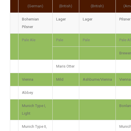
(German)
(British)
(British)
(Ame
Bohemian
Lager
Lager
Pilsner
Pilsner
Pale Ale
Pale
Pale
Pale Al
Brewer
Maris Otter
Vienna
Mild
Ashburne/Vienna
Vienna
Abbey
Munich Type I,
Bonlan
Light
Munich Type II,
Munich