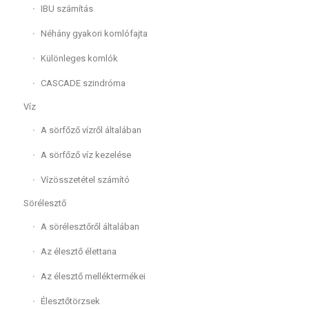
IBU számítás
Néhány gyakori komlófajta
Különleges komlók
CASCADE szindróma
Víz
A sörfőző vízről általában
A sörfőző víz kezelése
Vízösszetétel számító
Sörélesztő
A sörélesztőről általában
Az élesztő élettana
Az élesztő melléktermékei
Élesztőtörzsek