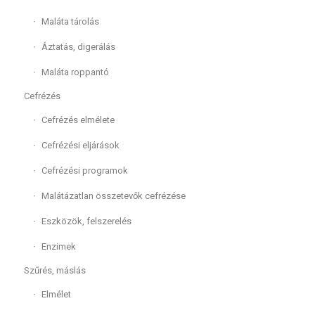
Maláta tárolás
Áztatás, digerálás
Maláta roppantó
Cefrézés
Cefrézés elmélete
Cefrézési eljárások
Cefrézési programok
Malátázatlan összetevők cefrézése
Eszközök, felszerelés
Enzimek
Szűrés, máslás
Elmélet