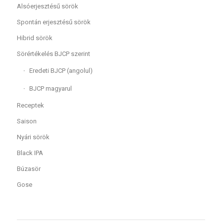
Alsóerjesztésű sörök
Spontán erjesztésű sörök
Hibrid sörök
Sörértékelés BJCP szerint
Eredeti BJCP (angolul)
BJCP magyarul
Receptek
Saison
Nyári sörök
Black IPA
Búzasör
Gose