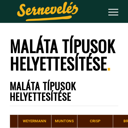
MALÁTA TÍPUSOK
HELYETTESÍTÉSE
.
MALÁTA TÍPUSOK
HELYETTESÍTÉSE
WEYERMANN
MUNTONS
CRISP
BR