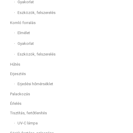
Gyakorlat
Eszközök, felszerelés
Komló forralás
Elmélet
Gyakorlat
Eszközök, felszerelés
Hűtés
Erjesztés
Erjedési hőmérséklet
Palackozás
Érlelés
Tisztítás, fertőtlenítés
UV-C lámpa