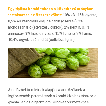
Egy tipikus komló toboza a következő arányban
tartalmazza az összetevőket:
10% víz, 15% gyanta,
0,5% esszenciális olaj, 4% tanin (csersav), 2%
monoszaharid (egyszerű cukrok), 2% pektin, 0,1%
aminosav, 3% lipid és viasz, 15% fehérje, 8% hamu,
40,4% egyéb szénhidrát (cellulóz, lignin).
A
z előzőekben leírtak alapján, a sörfőzőknek a
legfontosabb paraméterek a komló kiválasztásakor, a
gyanta- és az olajtartalom. Mindkét összetevőt a