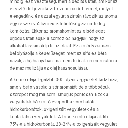
mindig lesz veszteség, mert a beoltás után, amikor az
élesztő dolgozni kezd, széndioxidot termel, melyet
elengedünk, és azzal együtt szintén távozik az aroma
egy része is. A harmadik lehetőség az un. hideg
komlózás. Ekkor az aromakomlót az elsődleges
erjedés után adjuk a sörhöz és hagyjuk, hogy az
alkohol lassan oldja ki az olajat. Ez a módszer nem
befolyásolja a keserűséget, mert az alfa és béta
savak, a hő hiányában, már nem tudnak izomerizálódni,
de maximalizálja az olaj hasznosulását.
A
komló olaja legalább 300 olyan vegyületet tartalmaz,
amely befolyásolja a sör aromáját, de a többségük
szerepét még ma sem ismerjük pontosan. Ezek a
vegyületek három fő csoportba sorolhatók:
hidrokarbonátok, oxigenizált vegyületek és a
kéntartalmú vegyületek. A friss komló olajának kb.
75%-a a hidrokarbonát, 23-24%-a oxigenizált vegyület