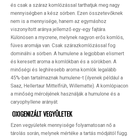
és csak a száraz komlózással tarthatjuk meg nagy
mennyiségben a kész sörben. Ezen összetevőknek
nem is a mennyisége, hanem az egymáshoz
viszonyított aránya jellemző egy-egy fajtára.
Különösen a mycrene, melynek nagyon erős komlós,
füves aromája van. Csak szárazkomlózással fog
dominálni a sörben. A humulene a legjobban elismert
és keresett aroma a komlókban és a sörökben. A
minőségi és leghíresebb aroma komlók legalább
45%-ban tartalmaznak humulene-t (ilyenek például a
Saaz, Hellertaur Mittelfrüh, Willematte). A komlópiacon
a minőség mércéjének használják a humulone és a
caryophyllene arányát.
OXIGENIZÁLT VEGYÜLETEK
E
zen vegyületek mennyisége folyamatosan nő a
tárolás során, melynek mértéke a tartás módjától függ.