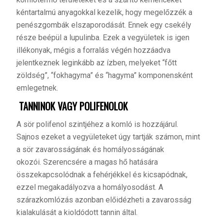
kéntartalmú anyagokkal kezelik, hogy megelőzzék a
penészgombák elszaporodását. Ennek egy csekély
része beépül a lupulinba. Ezek a vegyületek is igen
illékonyak, mégis a forralás végén hozzáadva
jelentkeznek leginkább az ízben, melyeket “főtt
zöldség”, “fokhagyma” és “hagyma” komponensként
emlegetnek.
TANNINOK VAGY POLIFENOLOK
A
sör polifenol szintjéhez a komló is hozzájárul.
Sajnos ezeket a vegyületeket úgy tartják számon, mint
a sör zavarosságának és homályosságának
okozói. Szerencsére a magas hő hatására
összekapcsolódnak a fehérjékkel és kicsapódnak,
ezzel megakadályozva a homályosodást. A
szárazkomlózás azonban előidézheti a zavarosság
kialakulását a kioldódott tannin által.