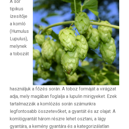
A
sör
tipikus
ízesítője
a komló
(Humulus
Lupulus),
melynek
a tobozát
használjuk a főzés során. A toboz formáját a virágzat
adja, mely magában foglalja a lupulin mirigyeket. Ezek
tartalmazzák a komlózás során számunkra
legfontosabb összetevőket, a gyantát és az olajat. A
komlógyantát három részre lehet osztani, a lágy
gyantára, a kemény gyantára és a kategorizálatlan