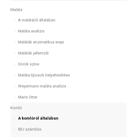
Maláta
A malátáról általában
Maláta analízis
Maláták enzimatikus ereje
Maláták jellemzői
Sörök színe
Maláta típusok helyettesítése
Weyermann maláta analízis
Maris Otter
Komló
A komlóról általában
IBU számítás