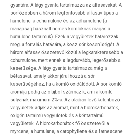
gyantára. A lágy gyanta tartalmazza az alfasavakat. A
sörfőzésben a három legfontosabb alfasav típus a
humulone, a cohumulone és az adhumulone (a
manapság használt nemes komlóknak magas a
humulone tartalmuk). Ezek a vegyületek határozzák
meg, a forralás hatására, a kész sör keserűségét. A
három alfasav összetevő közül a legkarakteresebb a
cohumulone, mert ennek a legdurvább, legerősebb a
keserűsége. A lágy gyanta tartalmazza még a
bétasavat, amely akkor járul hozzá a sör
keserűségéhez, ha a komló oxidálódott. A sör komló
aromája pedig az olajból származik, ami a komló
súlyának maximum 2%-a. Az olajban lévő különböző
vegyületek adják az aromát, mint a hidrokarbonátok,
oxigén tartalmú vegyületek és a kéntartalmú
vegyületek. A hidrokarbonátok fő összetevői a
myrcene, a humulane, a carophyllene és a farnescene.