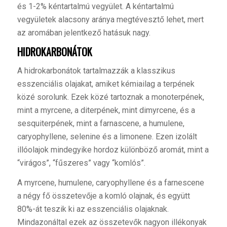
és 1-2% kéntartalmú vegyület. A kéntartalmú
vegyületek alacsony aránya megtévesztő lehet, mert
az aromában jelentkező hatásuk nagy.
HIDROKARBONÁTOK
A hidrokarbonátok tartalmazzák a klasszikus
esszenciális olajakat, amiket kémiailag a terpének
közé sorolunk. Ezek közé tartoznak a monoterpének,
mint a myrcene, a diterpének, mint dimyrcene, és a
sesquiterpének, mint a farnascene, a humulene,
caryophyllene, selenine és a limonene. Ezen izolált
illóolajok mindegyike hordoz különböző aromát, mint a
“virágos”, “fűszeres” vagy “komlós”.
A myrcene, humulene, caryophyllene és a farnescene
a négy fő összetevője a komló olajnak, és együtt
80%-át teszik ki az esszenciális olajaknak.
Mindazonáltal ezek az összetevők nagyon illékonyak