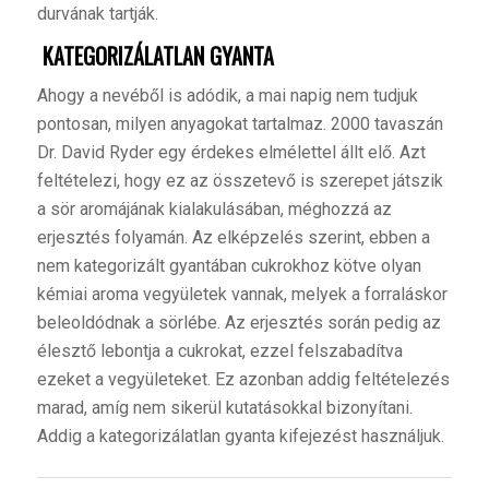
durvának tartják.
KATEGORIZÁLATLAN GYANTA
A
hogy a nevéből is adódik, a mai napig nem tudjuk
pontosan, milyen anyagokat tartalmaz. 2000 tavaszán
Dr. David Ryder egy érdekes elmélettel állt elő. Azt
feltételezi, hogy ez az összetevő is szerepet játszik
a sör aromájának kialakulásában, méghozzá az
erjesztés folyamán. Az elképzelés szerint, ebben a
nem kategorizált gyantában cukrokhoz kötve olyan
kémiai aroma vegyületek vannak, melyek a forraláskor
beleoldódnak a sörlébe. Az erjesztés során pedig az
élesztő lebontja a cukrokat, ezzel felszabadítva
ezeket a vegyületeket. Ez azonban addig feltételezés
marad, amíg nem sikerül kutatásokkal bizonyítani.
Addig a kategorizálatlan gyanta kifejezést használjuk.