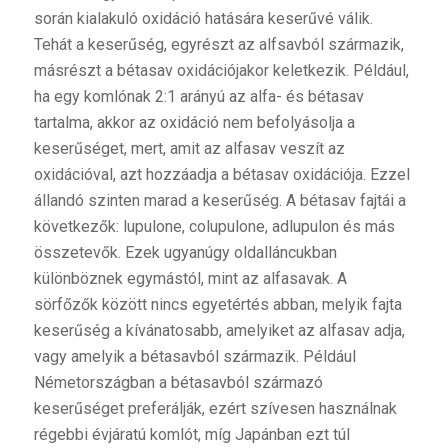
során kialakuló oxidáció hatására keserűvé válik.
Tehát a keserűség, egyrészt az alfsavból származik,
másrészt a bétasav oxidációjakor keletkezik. Például,
ha egy komlónak 2:1 arányú az alfa- és bétasav
tartalma, akkor az oxidáció nem befolyásolja a
keserűséget, mert, amit az alfasav veszít az
oxidációval, azt hozzáadja a bétasav oxidációja. Ezzel
állandó szinten marad a keserűség. A bétasav fajtái a
következők: lupulone, colupulone, adlupulon és más
összetevők. Ezek ugyanúgy oldalláncukban
különböznek egymástól, mint az alfasavak. A
sörfőzők között nincs egyetértés abban, melyik fajta
keserűség a kívánatosabb, amelyiket az alfasav adja,
vagy amelyik a bétasavból származik. Például
Németországban a bétasavból származó
keserűséget preferálják, ezért szívesen használnak
régebbi évjáratú komlót, míg Japánban ezt túl