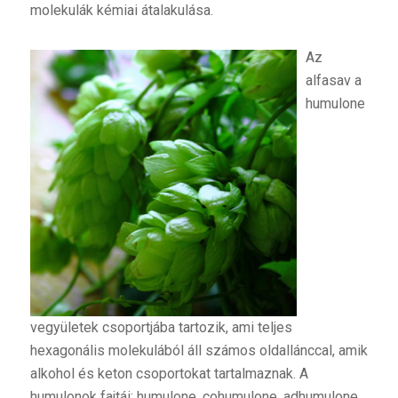
molekulák kémiai átalakulása.
Az
alfasav a
humulone
vegyületek csoportjába tartozik, ami teljes
hexagonális molekulából áll számos oldallánccal, amik
alkohol és keton csoportokat tartalmaznak. A
humulonok fajtái: humulone, cohumulone, adhumulone,