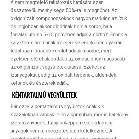
A nem megfelelő raktározás hatására ezen
összetevők mennyisége 50%-ra is megnőhet. Az
oxigenizált komponenseknek nagyon markáns az ízük
és legjobban akkor oldódnak bele a sörbe, ha a
forralás utolsó 5-15 percében adjuk a sörhöz. Ennek a
karakteres aromának az elérése érdekében gyakran
tudatosan idősebb komlót adnak a sörbe, mert
ezekben előrehaladottabb az oxidáció így magasabb
az oxigenizált vegyületek aránya. Ezeket az
ízanyagokat pedig az oxidált terpének, aldehidek,
ketonok és észterek adják.
KÉNTARTALMÚ VEGYÜLETEK
B
ár ezek a kéntartalmú vegyületek csak kis
százalékban vannak jelen a komlóban, mégis hatékony
ízesítő anyagok. Tulajdonképpen ezek a kémiai
anyagok nem természetes úton keletkeznek. A
komlótermő területeket és a szárító kemencéket