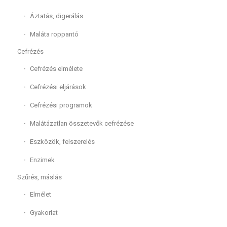
Áztatás, digerálás
Maláta roppantó
Cefrézés
Cefrézés elmélete
Cefrézési eljárások
Cefrézési programok
Malátázatlan összetevők cefrézése
Eszközök, felszerelés
Enzimek
Szűrés, máslás
Elmélet
Gyakorlat