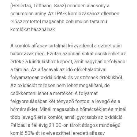
(Hellertau, Tettnang, Saaz) mindben alacsony a
cohumolon arány. Az IPA-k komlózásához ellenben
előszeretettel magasabb cohumulon tartalmú
komlókat használnak.
A
komlók alfasav tartalmát közvetlenül a szüret után
határozzák meg. Ezután azonban sokat csökkenhet az
értéke a kiinduláshoz képest, amit nagyban befolyásol
a tárolás. Az alfasavak az idő előrehaladtával
folyamatosan oxidálódnak és veszítenek értékükből.
Az oxidációt teljesen nem lehet megállítani, de
csökkenteni lehet a mértékét. A folyamat
felgyorsulásában két tényező fontos: a levegő és a
hőmérséklet. Minél magasabb a hőmérséklet és minél
több levegő éri a komlót, annál gyorsabb az oxidáció.
Például a fél évig 21 0C-on tárolt átlagos minőségű
komló 50%-át is elveszítheti eredeti alfasav