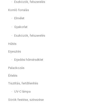
Eszközök, felszerelés
Komló forralás
Elmélet
Gyakorlat
Eszközök, felszerelés
Hűtés
Erjesztés
Erjedési hőmérséklet
Palackozás
Érlelés
Tisztítás, fertőtlenítés
UV-C lámpa
Sörök festése, színezése