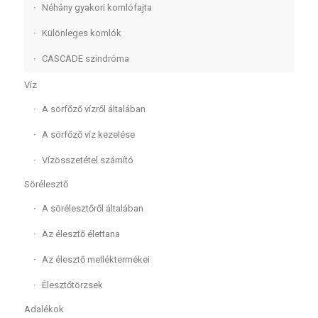
Néhány gyakori komlófajta
Különleges komlók
CASCADE szindróma
Víz
A sörfőző vízről általában
A sörfőző víz kezelése
Vízösszetétel számító
Sörélesztő
A sörélesztőről általában
Az élesztő élettana
Az élesztő melléktermékei
Élesztőtörzsek
Adalékok