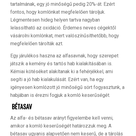
tartalmának, egy jó minőségű pedig 20%-át. Ezért
fontos, hogy komlónkat megfelelően tároljuk.
Légmentesen hideg helyen tartva nagyban
lelassítható az oxidáció. Érdemes neves cégektől
vásárolni komlónkat, mert valószínűsíthetőbb, hogy
megfelelően tárolták azt.
Egy járulékos haszna az alfasavnak, hogy szerepet
játszik a kemény és tartós hab kialakításában is.
Kémiai kötéséket alakítanak ki a fehérjékkel, ami
segíti a jó hab kialakulását. Ezért van, ha egy
igényesen komlózott jó minőségű sört fogyasztunk, a
habjában is érezni fogjuk a komló keserűségét.
BÉTASAV
A
z alfa- és bétasav arányt figyelembe kell venni,
amikor a komló keserűségét határozzuk meg. A
bétasav ugyanis alapvetően nem keserű, de a tárolás