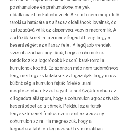
posthumulone és prehumulone, melyek
oldalláncaikban különböznek. A komló nem megfelelő
tárolása hatására az alfasav oldalláncok leválnak, és
sajtszagúvá válik az alapanyag, vagyis megromlik. A
sörfőzők körében ma már elfogadott tény, hogy a
keserűségért az alfasav felel. A legújabb trendek
szerint azonban, úgy tűnik, hogy a cohumulone
rendelkezik a legerősebb keserű karakterrel a
humulonok között. Ez azonban még nem tudományos
tény, mert egyes kutatások azt igazolják, hogy nincs
különbség a humulon fajták ízlelés utáni
megítélésében. Ezzel együtt a sörfőzők körében az
elfogadott álláspont, hogy a cohumulon agresszívabb
keserűséget ad a sörnek. Például az új fajták
tenyésztésénél fontos szempont az alacsony
cohumulon szint. Ha megnézzük, hogy a
legpreferáltabb és legnevesebb variációkban