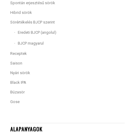
Spontán erjesztésű sörök
Hibrid sörök
Sörértékelés BJCP szerint
Eredeti BJCP (angolul)
BJCP magyarul
Receptek
Saison
Nyári sörök
Black IPA
Búzasör
Gose
ALAPANYAGOK