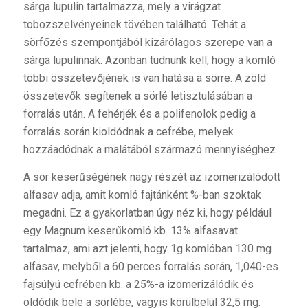
sárga lupulin tartalmazza, mely a virágzat
tobozszelvényeinek tövében található. Tehát a
sörfőzés szempontjából kizárólagos szerepe van a
sárga lupulinnak. Azonban tudnunk kell, hogy a komló
többi összetevőjének is van hatása a sörre. A zöld
összetevők segítenek a sörlé letisztulásában a
forralás után. A fehérjék és a polifenolok pedig a
forralás során kioldódnak a cefrébe, melyek
hozzáadódnak a malátából származó mennyiséghez.
A sör keserűségének nagy részét az izomerizálódott
alfasav adja, amit komló fajtánként %-ban szoktak
megadni. Ez a gyakorlatban úgy néz ki, hogy például
egy Magnum keserűkomló kb. 13% alfasavat
tartalmaz, ami azt jelenti, hogy 1g komlóban 130 mg
alfasav, melyből a 60 perces forralás során, 1,040-es
fajsúlyú cefrében kb. a 25%-a izomerizálódik és
oldódik bele a sörlébe, vagyis körülbelül 32,5 mg.