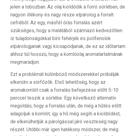
jelen a tobozban. Az olaj kioldódik a forró sörlében, de
nagyon illékony és nagy része elpárolog a forralt
cefréből. Az egy, másfél órás forralás azért
szükséges, hogy a malátából származó kedvezőtlen
íz tulajdonságokkal bíró fehérjék és polifenolok
elpárologjanak vagy kicsapódjanak, de ez az időtartam
ahhoz túl hosszú, hogy a komlóolaj aromatartalmának
megmaradjon.
Ezt a problémát különböző módszerekkel próbálják
elkerülni a sörfőzők. Első lehetőség, hogy az
aromakomlót csak a forralás befejezése előtt 5-10
perccel teszik a sörlébe. Egy következő alternatív
megoldás, hogy a forralás után, de még a hűtés előtt
adagoljuk a komlót, így a hő még segíti a kioldódást,
de elkerülhetjük a párolgással járó veszteség nagy
részét. Utóbbi már igen hatékony módszer, de még