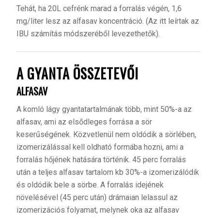
Tehát, ha 20L cefrénk marad a forralás végén, 1,6
mg/liter lesz az alfasav koncentráció. (Az itt leírtak az
IBU számítás módszeréből levezethetők).
A GYANTA ÖSSZETEVŐI
ALFASAV
A
komló lágy gyantatartalmának több, mint 50%-a az
alfasav, ami az elsődleges forrása a sör
keserűségének. Közvetlenül nem oldódik a sörlében,
izomerizálással kell oldható formába hozni, ami a
forralás hőjének hatására történik. 45 perc forralás
után a teljes alfasav tartalom kb 30%-a izomerizálódik
és oldódik bele a sörbe. A forralás idejének
növelésével (45 perc után) drámaian lelassul az
izomerizációs folyamat, melynek oka az alfasav