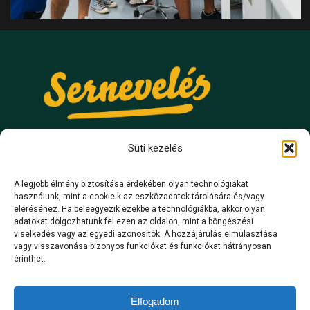
Süti kezelés
A legjobb élmény biztosítása érdekében olyan technológiákat
használunk, mint a cookie-k az eszközadatok tárolására és/vagy
ELÉRHETŐSÉGEK
eléréséhez. Ha beleegyezik ezekbe a technológiákba, akkor olyan
adatokat dolgozhatunk fel ezen az oldalon, mint a böngészési
viselkedés vagy az egyedi azonosítók. A hozzájárulás elmulasztása
hello@serneveles.hu
vagy visszavonása bizonyos funkciókat és funkciókat hátrányosan
érinthet.
+36 30 599 6427
hétfő-péntek: 09:00-18:00
Elfogadom