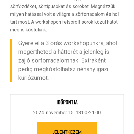
sörfőzdéket, sörtípusokat és söröket. Megnézzük
milyen hatással volt a világra a sörforradalom és hol
tart most. A workshopon felsorolt sörök közül hatot
meg is kóstolunk.
Gyere el a 3 órás workshopunkra, ahol
megértheted a hátterét a jelenleg is
zajló sörforradalomnak. Extraként
pedig megkóstolhatsz néhány igazi
kuriózumot.
IDŐPONTJA
2024. november 15. 18:00-21:00
JELENTKEZEM