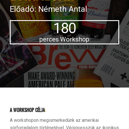
Előadó: Németh Antal
180
perces Workshop
A WORKSHOP CÉLJA
:
A workshopon megismerkedünk az amerikai
sörforradalom történetével. Végigvesszük az ikonikus