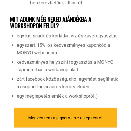
beszerezhetőek itthonról.
MIT ADUNK MÉG NEKED AJÁNDÉKBA A
WORKSHOPON FELÜL?
egy kis snack és korlátlan víz és kávéfogyasztás
egyszeri, 15%-os kedvezményes kuponkód a
MONYO webshopra
kedvezményes helyszíni fogyasztás a MONYO
Taproom-ban a workshop alatt
zárt facebook közösség, ahol egymást segíthetik
a csoport tagjai sörös kérdésekben
egy meglepetés emlék a workshopról :)
Megveszem a jegyem erre a képzésre!