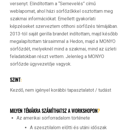
versenyt. Elindítottam a “Sernevelés” című
weblapomat, ahol házi sörfőzőkkel osztottam meg
szakmai információkat. Emellett gyakorlati
képzéseket szerveztem otthoni sörfőzés témájában.
2013-tól saját gerilla brandet indítottam, majd később
megalapítottam társaimmal a Hedon, majd a MONYO
sörfőzdét, melyeknél mind a szakmai, mind az üzleti
feladatokban részt vettem. Jelenleg a MONYO
sörfőzde ügyvezetője vagyok.
SZINT
:
Kezdő, nem igényel korábbi tapasztalatot / tudást
MILYEN TÉMÁKRA SZÁMÍTHATSZ A WORKSHOPON
?
Az amerikai sörforradalom története
A szesztilalom előtti és utáni időszak